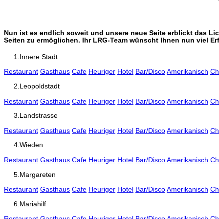
Nun ist es endlich soweit und unsere neue Seite erblickt das L
Seiten zu ermöglichen. Ihr LRG-Team wünscht Ihnen nun viel Er
1.Innere Stadt
Restaurant
Gasthaus
Cafe
Heuriger
Hotel
Bar/Disco
Amerikanisch
Ch
2.Leopoldstadt
Restaurant
Gasthaus
Cafe
Heuriger
Hotel
Bar/Disco
Amerikanisch
Ch
3.Landstrasse
Restaurant
Gasthaus
Cafe
Heuriger
Hotel
Bar/Disco
Amerikanisch
Ch
4.Wieden
Restaurant
Gasthaus
Cafe
Heuriger
Hotel
Bar/Disco
Amerikanisch
Ch
5.Margareten
Restaurant
Gasthaus
Cafe
Heuriger
Hotel
Bar/Disco
Amerikanisch
Ch
6.Mariahilf
Restaurant
Gasthaus
Cafe
Heuriger
Hotel
Bar/Disco
Amerikanisch
Ch