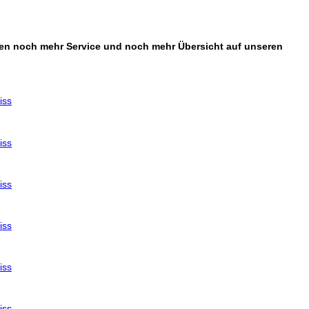
sten noch mehr Service und noch mehr Übersicht auf unseren
iss
iss
iss
iss
iss
iss