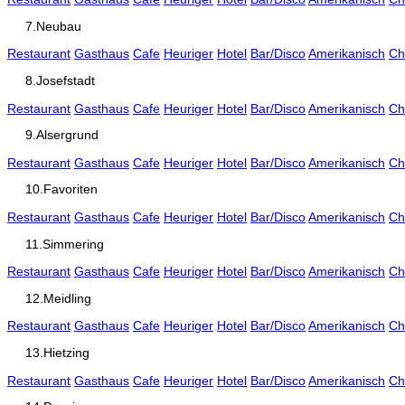
7.Neubau
Restaurant
Gasthaus
Cafe
Heuriger
Hotel
Bar/Disco
Amerikanisch
Ch
8.Josefstadt
Restaurant
Gasthaus
Cafe
Heuriger
Hotel
Bar/Disco
Amerikanisch
Ch
9.Alsergrund
Restaurant
Gasthaus
Cafe
Heuriger
Hotel
Bar/Disco
Amerikanisch
Ch
10.Favoriten
Restaurant
Gasthaus
Cafe
Heuriger
Hotel
Bar/Disco
Amerikanisch
Ch
11.Simmering
Restaurant
Gasthaus
Cafe
Heuriger
Hotel
Bar/Disco
Amerikanisch
Ch
12.Meidling
Restaurant
Gasthaus
Cafe
Heuriger
Hotel
Bar/Disco
Amerikanisch
Ch
13.Hietzing
Restaurant
Gasthaus
Cafe
Heuriger
Hotel
Bar/Disco
Amerikanisch
Ch