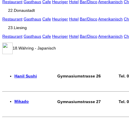
Restaurant
Gasthaus
Cafe
Heuriger
Hotel
Bar/Disco
Amerikanisch
Ch
22.Donaustadt
Restaurant
Gasthaus
Cafe
Heuriger
Hotel
Bar/Disco
Amerikanisch
Ch
23.Liesing
Restaurant
Gasthaus
Cafe
Heuriger
Hotel
Bar/Disco
Amerikanisch
Ch
18.Währing - Japanisch
Hanil Sushi
Gymnasiumstrasse 26
Tel. 
Mikado
Gymnasiumstrasse 27
Tel. 