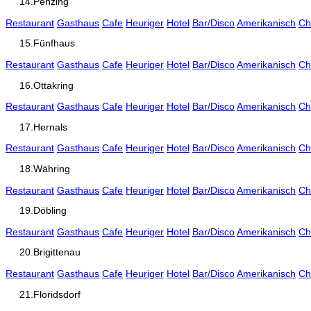
14.Penzing
Restaurant
Gasthaus
Cafe
Heuriger
Hotel
Bar/Disco
Amerikanisch
Ch
15.Fünfhaus
Restaurant
Gasthaus
Cafe
Heuriger
Hotel
Bar/Disco
Amerikanisch
Ch
16.Ottakring
Restaurant
Gasthaus
Cafe
Heuriger
Hotel
Bar/Disco
Amerikanisch
Ch
17.Hernals
Restaurant
Gasthaus
Cafe
Heuriger
Hotel
Bar/Disco
Amerikanisch
Ch
18.Währing
Restaurant
Gasthaus
Cafe
Heuriger
Hotel
Bar/Disco
Amerikanisch
Ch
19.Döbling
Restaurant
Gasthaus
Cafe
Heuriger
Hotel
Bar/Disco
Amerikanisch
Ch
20.Brigittenau
Restaurant
Gasthaus
Cafe
Heuriger
Hotel
Bar/Disco
Amerikanisch
Ch
21.Floridsdorf